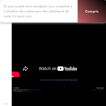
SCIENCECLIC
#15
C
UP
CRITIQUE
En poursuivant votre navigation vous consentez à
Compris
l'utilisation de cookies pour des statistiques de
REFRACTION ET MIRAGES
visite.
En savoir plus.
Accès à la transcription de l'épisode
Crédits
À propos
Animation et écriture :
Alessandro Roussel
fb.me/ScienceClic
Transcription :
SkeptRaiser