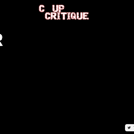
C
UP
CRITIQUE
R